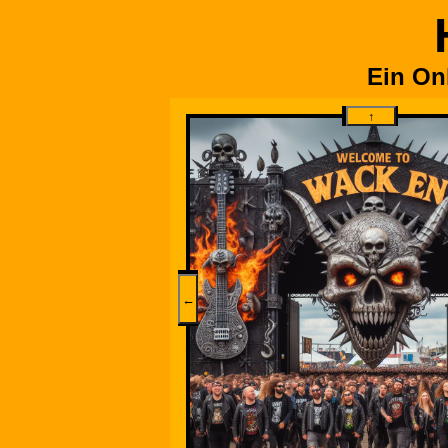
Ein On
↑
←